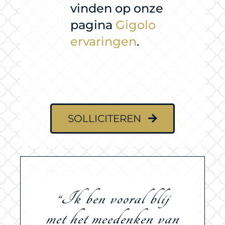
vinden op onze
pagina
Gigolo
ervaringen
.
SOLLICITEREN
“Zoals het werkt gaat
“Ik ben vooral blij
met het meedenken van
prima, ik krijg elke