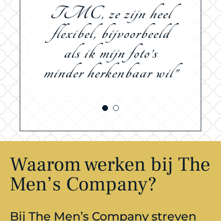
TMC, ze zijn heel
keer mijn vergoeding
contant van de klant
flexibel, bijvoorbeeld
aan het begin van de
als ik mijn foto’s
minder herkenbaar wil”
afspraak. Daar is
nooit gezeur over.”
Waarom werken bij The
Men’s Company?
Bij The Men’s Company streven