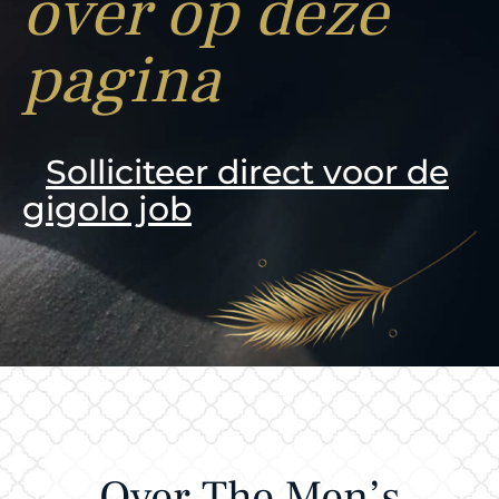
over op deze
pagina
Solliciteer direct voor de
gigolo job
Over The Men’s