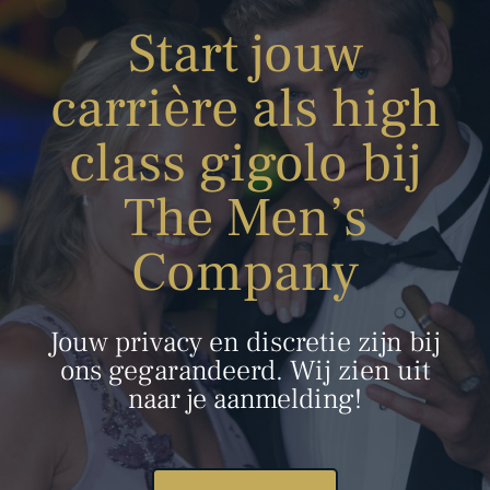
Start jouw
carrière als high
class gigolo bij
The Men’s
Company
Jouw privacy en discretie zijn bij
ons gegarandeerd. Wij zien uit
naar je aanmelding!