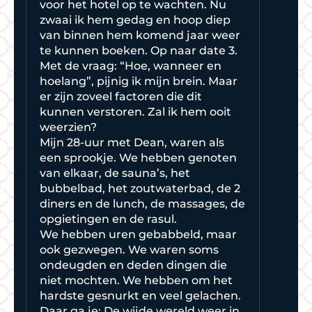
voor het hotel op te wachten. Nu
zwaai ik hem gedag en hoop diep
van binnen hem komend jaar weer
te kunnen boeken. Op naar date 3.
Met de vraag: “Hoe, wanneer en
hoelang”, pijnig ik mijn brein. Maar
er zijn zoveel factoren die dit
kunnen verstoren. Zal ik hem ooit
weerzien?
Mijn 28-uur met Dean, waren als
een sprookje. We hebben genoten
van elkaar, de sauna’s, het
bubbelbad, het zoutwaterbad, de 2
diners en de lunch, de massages, de
opgietingen en de rasul.
We hebben uren gebabbeld, maar
ook gezwegen. We waren soms
ondeugden en deden dingen die
niet mochten. We hebben om het
hardste gesnurkt en veel gelachen.
Daar ga je: De wijde wereld weer in.