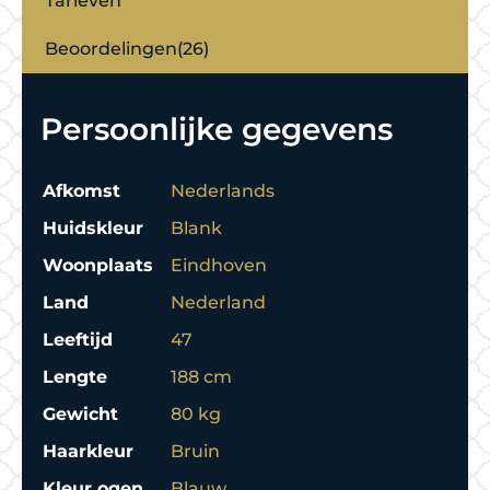
Tarieven
Beoordelingen(26)
Persoonlijke gegevens
Afkomst
Nederlands
Huidskleur
Blank
Woonplaats
Eindhoven
Land
Nederland
Leeftijd
47
Lengte
188 cm
Gewicht
80 kg
Haarkleur
Bruin
Kleur ogen
Blauw