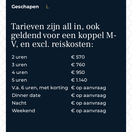
Geschapen
L
Tarieven zijn all in, ook
geldend voor een koppel M-
V, en excl. reiskosten:
2 uren
€ 570
3 uren
€ 760
4 uren
€ 950
5 uren
€ 1.140
V.a. 6 uren, met korting
€ op aanvraag
Dinner date
€ op aanvraag
Nacht
€ op aanvraag
Weekend
€ op aanvraag