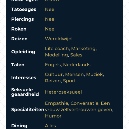
Tatoeages
Nee
Piercings
Nee
Roken
Nee
Reizen
Wereldwijd
Life coach
,
Marketing
,
Opleiding
Modelling
,
Sales
Talen
Engels
,
Nederlands
Cultuur
,
Mensen
,
Muziek
,
Interesses
Reizen
,
Sport
Seksuele
Heteroseksueel
geaardheid
Empathie
,
Conversatie
,
Een
Specialiteiten
vrouw zelfvertrouwen geven
,
Humor
Dining
Alles