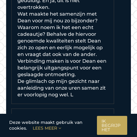
geduldig. En ja, dit is niet
overtrokken.
Wat maakte het samenzijn met
Dean voor mij nou zo bijzonder?
Waarom noem ik het een echt
cadeautje? Behalve de hiervoor
genoemde kwaliteiten stelt Dean
zich zo open en eerlijk mogelijk op
en vraagt dat ook van de ander.
Verbinding maken is voor Dean een
belangrijk uitgangspunt voor een
geslaagde ontmoeting.
De glimlach op mijn gezicht naar
aanleiding van onze uren samen zit
er voorlopig nog wel. L
IK
Deze website maakt gebruik van
Vanaf minuut 1 was er een klik. De
BEGRIJP
cookies.
LEES MEER
HET
date was super. Helemaal zoals ik